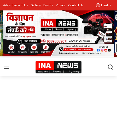
Advertise with Us
Gallery
Events
Videos
Contact Us
Hindi
उत्तर प्रदेश
Advertise with Us
Events
राज्य
Gallery
राजनीति
Contacts
इतिहास \ साहित्य
शिक्षा\रोजगार