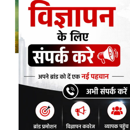
शिक्षा\रोजगार
संस्कृति\धर्म
मनोरंजन
स्वास्थ्य\लाइफस्टाइल
जुर्म
विशेष स्टोरी
अजब गजब
कृषि
नई दिल्ली
टेक्नोलॉजी / बिजनेस