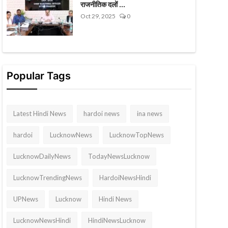
राजनीतिक दलों ...
Oct 29, 2025
0
Popular Tags
Latest Hindi News
hardoi news
ina news
hardoi
LucknowNews
LucknowTopNews
LucknowDailyNews
TodayNewsLucknow
LucknowTrendingNews
HardoiNewsHindi
UPNews
Lucknow
Hindi News
LucknowNewsHindi
HindiNewsLucknow