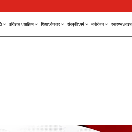
ति
इतिहास \ साहित्य
शिक्षा\रोजगार
संस्कृति\धर्म
मनोरंजन
स्वास्थ्य\लाइ