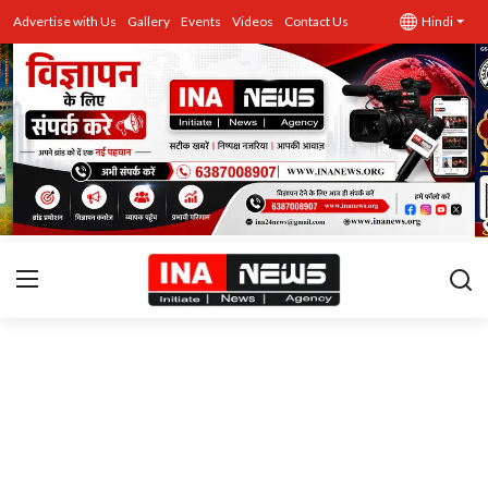
Advertise with Us
Gallery
Events
Videos
Contact Us
Hindi
उत्तर प्रदेश
Advertise with Us
Events
राज्य
Gallery
राजनीति
Contacts
इतिहास \ साहित्य
शिक्षा\रोजगार