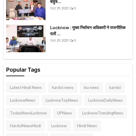
बाहुब...
Oct 29, 2025
0
Lucknow : मुख्य निर्वाचन अधिकारी ने राजनीतिक
दलों ...
Oct 29, 2025
0
Popular Tags
Latest Hindi News
hardoi news
ina news
hardoi
LucknowNews
LucknowTopNews
LucknowDailyNews
TodayNewsLucknow
UPNews
LucknowTrendingNews
HardoiNewsHindi
Lucknow
Hindi News