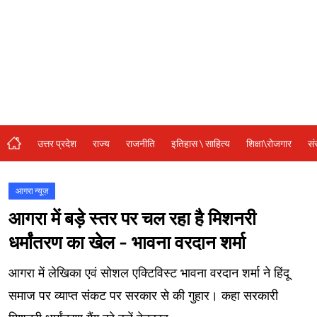
संस्कृति\धर्म
मनोरंजन
स्वास्थ्य\लाइफस्टाइल
जुर्म
विशेष स्टोरी
उत्तर प्रदेश
राज्य
राजनीति
इतिहास \ साहित्य
शिक्षा\रोजगार
सं
अजब गजब
कृषि
आगरा न्यूज़
आगरा में बड़े स्तर पर चल रहा है मिशनरी
नई दिल्ली
धर्मांतरण का खेल - भावना वरदान शर्मा
टेक्नोलॉजी / बिजनेस
आगरा में लेखिका एवं सोशल एक्टिविस्ट भावना वरदान शर्मा ने हिंदू
खेल
समाज पर व्याप्त संकट पर सरकार से की गुहार। कहा सरकारी
वायरल न्यूज़