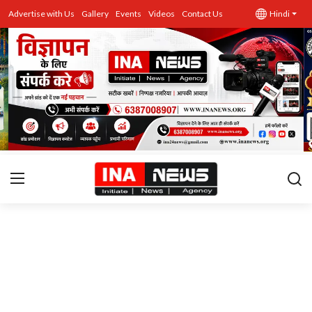
Advertise with Us
Gallery
Events
Videos
Contact Us
Hindi
उत्तर प्रदेश
Advertise with Us
Events
राज्य
Gallery
राजनीति
Contacts
इतिहास \ साहित्य
शिक्षा\रोजगार