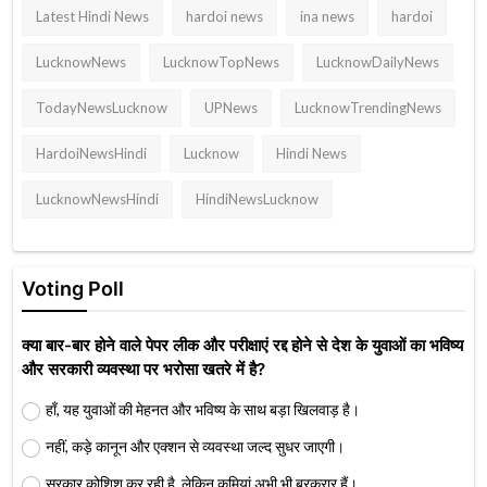
Latest Hindi News
hardoi news
ina news
hardoi
LucknowNews
LucknowTopNews
LucknowDailyNews
TodayNewsLucknow
UPNews
LucknowTrendingNews
HardoiNewsHindi
Lucknow
Hindi News
LucknowNewsHindi
HindiNewsLucknow
Voting Poll
क्या बार-बार होने वाले पेपर लीक और परीक्षाएं रद्द होने से देश के युवाओं का भविष्य
और सरकारी व्यवस्था पर भरोसा खतरे में है?
हाँ, यह युवाओं की मेहनत और भविष्य के साथ बड़ा खिलवाड़ है।
नहीं, कड़े कानून और एक्शन से व्यवस्था जल्द सुधर जाएगी।
सरकार कोशिश कर रही है, लेकिन कमियां अभी भी बरकरार हैं।