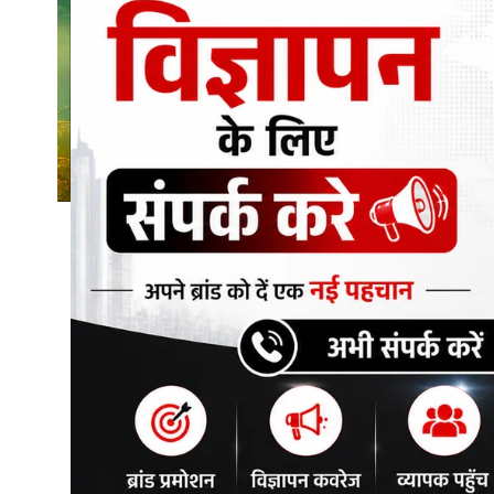
शिक्षा\रोजगार
संस्कृति\धर्म
मनोरंजन
स्वास्थ्य\लाइफस्टाइल
जुर्म
विशेष स्टोरी
अजब गजब
नई दिल्ली
कृषि
टेक्नोलॉजी / बिजनेस