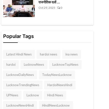
राजनीतिक दलों ...
Oct 29, 2025
0
Popular Tags
Latest Hindi News
hardoi news
ina news
hardoi
LucknowNews
LucknowTopNews
LucknowDailyNews
TodayNewsLucknow
LucknowTrendingNews
HardoiNewsHindi
UPNews
Lucknow
Hindi News
LucknowNewsHindi
HindiNewsLucknow