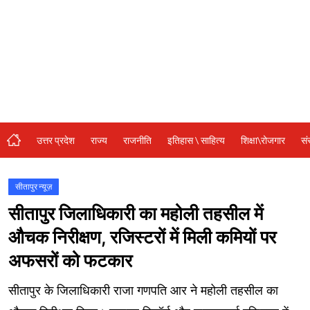
संस्कृति\धर्म
मनोरंजन
स्वास्थ्य\लाइफस्टाइल
जुर्म
विशेष स्टोरी
उत्तर प्रदेश
राज्य
राजनीति
इतिहास \ साहित्य
शिक्षा\रोजगार
सं
अजब गजब
कृषि
सीतापुर न्यूज़
सीतापुर जिलाधिकारी का महोली तहसील में
नई दिल्ली
औचक निरीक्षण, रजिस्टरों में मिली कमियों पर
टेक्नोलॉजी / बिजनेस
अफसरों को फटकार
खेल
सीतापुर के जिलाधिकारी राजा गणपति आर ने महोली तहसील का
वायरल न्यूज़