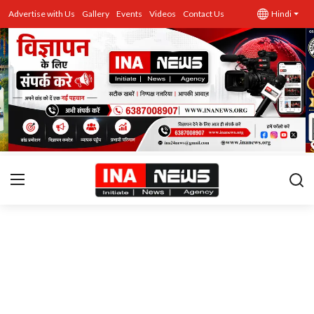
Advertise with Us
Gallery
Events
Videos
Contact Us
Hindi
उत्तर प्रदेश
Advertise with Us
Events
राज्य
Gallery
राजनीति
Contacts
इतिहास \ साहित्य
शिक्षा\रोजगार