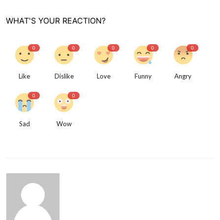
WHAT'S YOUR REACTION?
0
0
0
0
0
Like
Dislike
Love
Funny
Angry
0
0
Sad
Wow