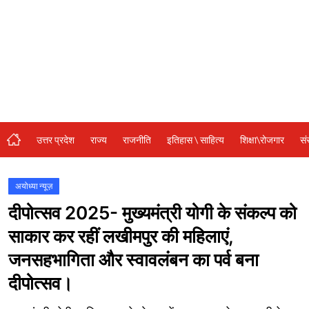
संस्कृति\धर्म
मनोरंजन
स्वास्थ्य\लाइफस्टाइल
जुर्म
विशेष स्टोरी
उत्तर प्रदेश
राज्य
राजनीति
इतिहास \ साहित्य
शिक्षा\रोजगार
सं
अजब गजब
नई दिल्ली
अयोध्या न्यूज़
दीपोत्सव 2025- मुख्यमंत्री योगी के संकल्प को
कृषि
साकार कर रहीं लखीमपुर की महिलाएं,
टेक्नोलॉजी / बिजनेस
जनसहभागिता और स्वावलंबन का पर्व बना
खेल
दीपोत्सव।
वायरल न्यूज़