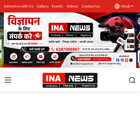
Advertise with Us
Gallery
Events
Videos
Contact Us
Hindi
उत्तर प्रदेश
Advertise with Us
Events
राज्य
Gallery
राजनीति
Contacts
इतिहास \ साहित्य
शिक्षा\रोजगार