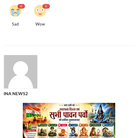
0
0
Sad
Wow
INA NEWS2