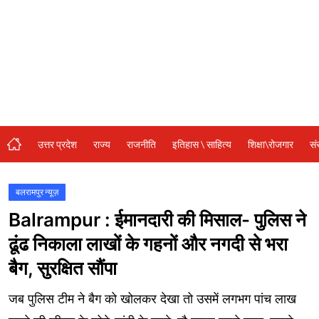
संस्कृति\धर्म
मनोरंजन
स्वास्थ्य\लाइफस्टाइल
जुर्म
विशेष स्टोरी
उत्तर प्रदेश
राज्य
राजनीति
इतिहास \ साहित्य
शिक्षा\रोजगार
सं
अजब गजब
नई दिल्ली
बलरामपुर न्यूज़
Balrampur : ईमानदारी की मिसाल- पुलिस ने
कृषि
ढूंढ निकाला लाखों के गहनों और नगदी से भरा
टेक्नोलॉजी / बिजनेस
बैग, सुरक्षित सौंपा
खेल
जब पुलिस टीम ने बैग को खोलकर देखा तो उसमें लगभग पांच लाख
वायरल न्यूज़