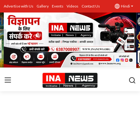
Advertise with Us
Gallery
Events
Videos
Contact Us
Hindi
उत्तर प्रदेश
Advertise with Us
Events
राज्य
Gallery
राजनीति
Contacts
इतिहास \ साहित्य
शिक्षा\रोजगार