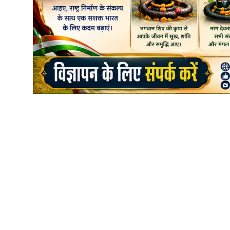
शिक्षा\रोजगार
संस्कृति\धर्म
मनोरंजन
स्वास्थ्य\लाइफस्टाइल
जुर्म
विशेष स्टोरी
अजब गजब
नई दिल्ली
कृषि
टेक्नोलॉजी / बिजनेस