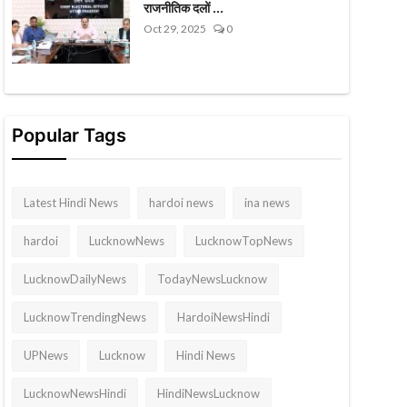
राजनीतिक दलों ...
Oct 29, 2025
0
Popular Tags
Latest Hindi News
hardoi news
ina news
hardoi
LucknowNews
LucknowTopNews
LucknowDailyNews
TodayNewsLucknow
LucknowTrendingNews
HardoiNewsHindi
UPNews
Lucknow
Hindi News
LucknowNewsHindi
HindiNewsLucknow