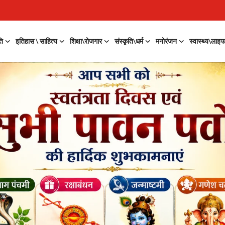
ति
इतिहास \ साहित्य
शिक्षा\रोजगार
संस्कृति\धर्म
मनोरंजन
स्वास्थ्य\लाइ