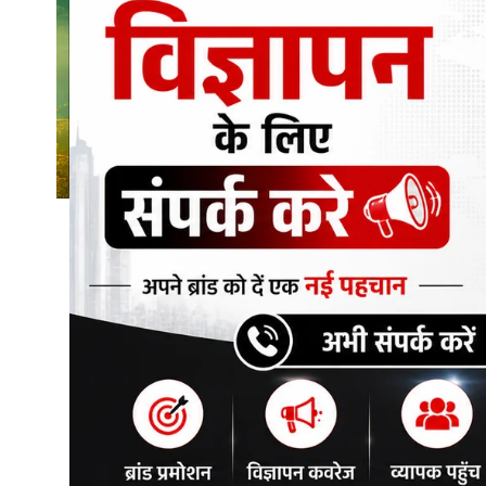
शिक्षा\रोजगार
संस्कृति\धर्म
मनोरंजन
स्वास्थ्य\लाइफस्टाइल
जुर्म
विशेष स्टोरी
अजब गजब
कृषि
नई दिल्ली
टेक्नोलॉजी / बिजनेस