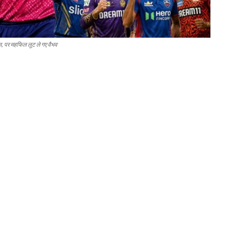
म, पर महफिल लूट ले गए वैभव