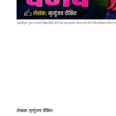
आईपीएल- युवा व उभरते खिलाड़ियों को दे रहा बड़े अवसर: विराट की टीम ने फिर दिखाया विराट द
लेखक: मृत्युंजय दीक्षित