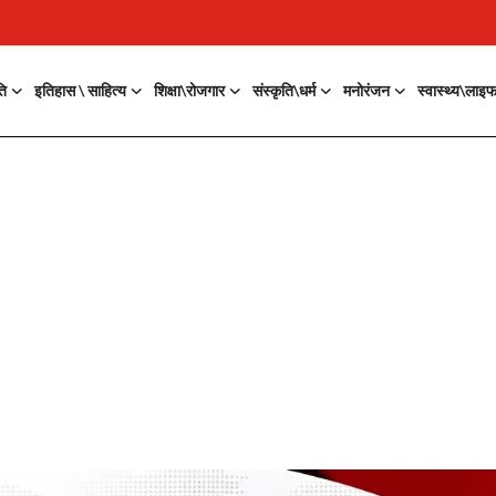
ति
इतिहास \ साहित्य
शिक्षा\रोजगार
संस्कृति\धर्म
मनोरंजन
स्वास्थ्य\लाइ