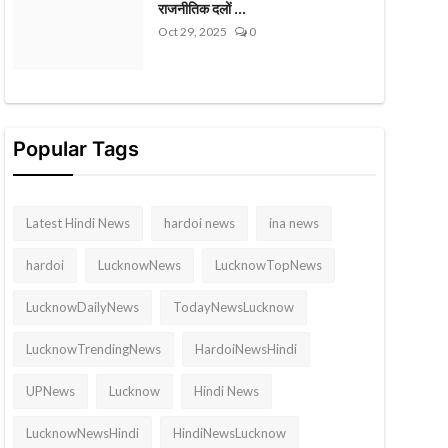
राजनीतिक दलों ...
Oct 29, 2025
0
Popular Tags
Latest Hindi News
hardoi news
ina news
hardoi
LucknowNews
LucknowTopNews
LucknowDailyNews
TodayNewsLucknow
LucknowTrendingNews
HardoiNewsHindi
UPNews
Lucknow
Hindi News
LucknowNewsHindi
HindiNewsLucknow