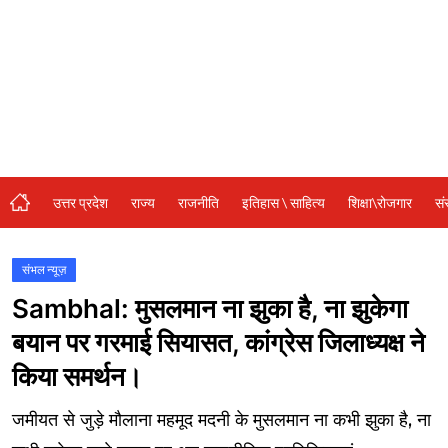
संस्कृति\धर्म
मनोरंजन
स्वास्थ्य\लाइफस्टाइल
जुर्म
विशेष स्टोरी
उत्तर प्रदेश
राज्य
राजनीति
इतिहास \ साहित्य
शिक्षा\रोजगार
सं
अजब गजब
कृषि
संभल न्यूज़
Sambhal: मुसलमान ना झुका है, ना झुकेगा
नई दिल्ली
बयान पर गरमाई सियासत, कांग्रेस जिलाध्यक्ष ने
टेक्नोलॉजी / बिजनेस
किया समर्थन।
खेल
जमीयत से जुड़े मौलाना महमूद मदनी के मुसलमान ना कभी झुका है, ना
वायरल न्यूज़