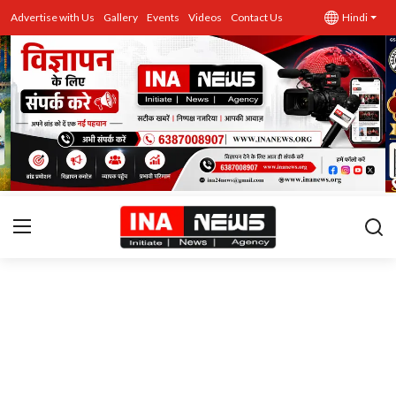
Advertise with Us
Gallery
Events
Videos
Contact Us
Hindi
उत्तर प्रदेश
Advertise with Us
Events
राज्य
Gallery
राजनीति
Contacts
इतिहास \ साहित्य
शिक्षा\रोजगार