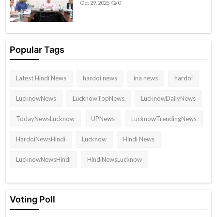
Oct 29, 2025
0
Popular Tags
Latest Hindi News
hardoi news
ina news
hardoi
LucknowNews
LucknowTopNews
LucknowDailyNews
TodayNewsLucknow
UPNews
LucknowTrendingNews
HardoiNewsHindi
Lucknow
Hindi News
LucknowNewsHindi
HindiNewsLucknow
Voting Poll