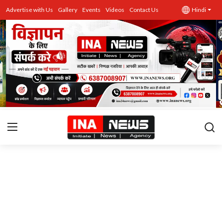
Advertise with Us
Gallery
Events
Videos
Contact Us
Hindi
उत्तर प्रदेश
Advertise with Us
Events
राज्य
Gallery
राजनीति
Contacts
इतिहास \ साहित्य
शिक्षा\रोजगार