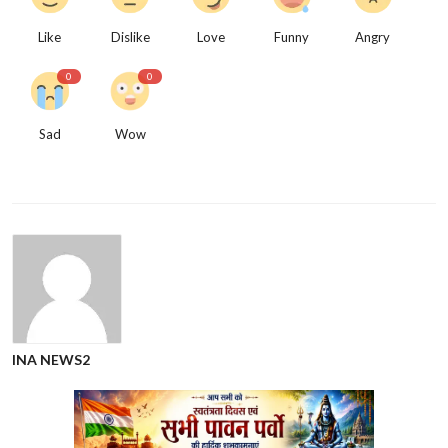
Like
Dislike
Love
Funny
Angry
0
0
Sad
Wow
INA NEWS2