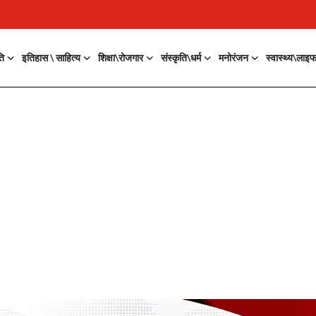
ति
इतिहास \ साहित्य
शिक्षा\रोजगार
संस्कृति\धर्म
मनोरंजन
स्वास्थ्य\लाइ