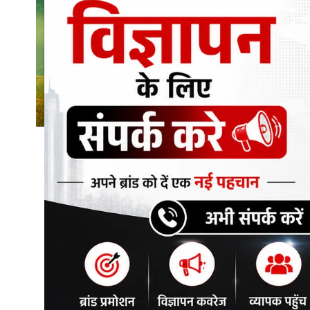
शिक्षा\रोजगार
संस्कृति\धर्म
मनोरंजन
स्वास्थ्य\लाइफस्टाइल
जुर्म
विशेष स्टोरी
अजब गजब
नई दिल्ली
कृषि
टेक्नोलॉजी / बिजनेस