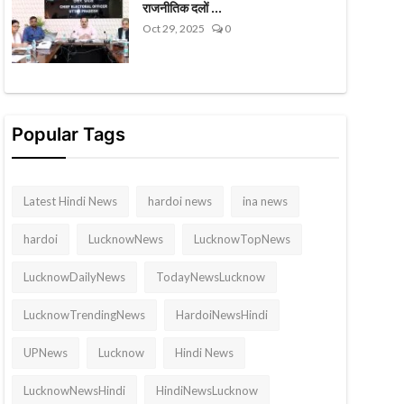
राजनीतिक दलों ...
Oct 29, 2025
0
Popular Tags
Latest Hindi News
hardoi news
ina news
hardoi
LucknowNews
LucknowTopNews
LucknowDailyNews
TodayNewsLucknow
LucknowTrendingNews
HardoiNewsHindi
UPNews
Lucknow
Hindi News
LucknowNewsHindi
HindiNewsLucknow