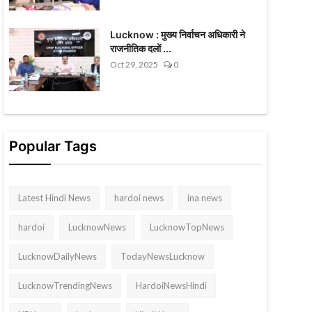
Lucknow : मुख्य निर्वाचन अधिकारी ने
राजनीतिक दलों ...
Oct 29, 2025
0
Popular Tags
Latest Hindi News
hardoi news
ina news
hardoi
LucknowNews
LucknowTopNews
LucknowDailyNews
TodayNewsLucknow
LucknowTrendingNews
HardoiNewsHindi