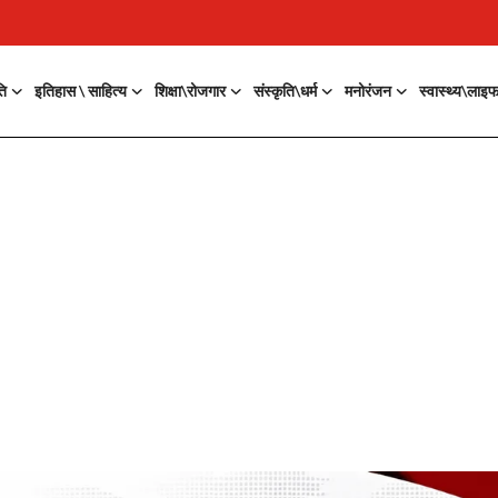
ति
इतिहास \ साहित्य
शिक्षा\रोजगार
संस्कृति\धर्म
मनोरंजन
स्वास्थ्य\लाइ