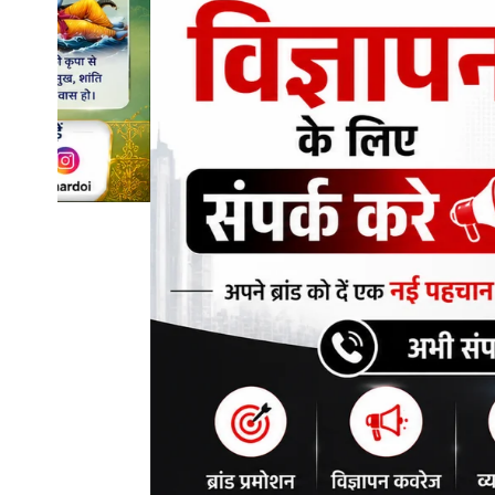
शिक्षा\रोजगार
संस्कृति\धर्म
मनोरंजन
स्वास्थ्य\लाइफस्टाइल
जुर्म
विशेष स्टोरी
अजब गजब
नई दिल्ली
कृषि
टेक्नोलॉजी / बिजनेस