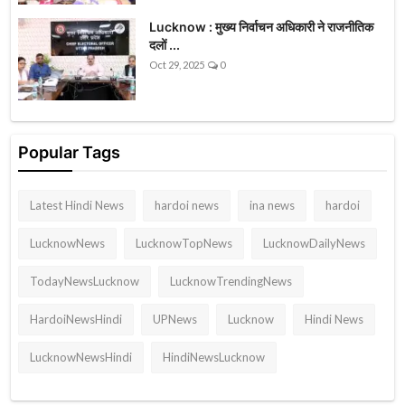
Lucknow : मुख्य निर्वाचन अधिकारी ने राजनीतिक
दलों ...
Oct 29, 2025
0
Popular Tags
Latest Hindi News
hardoi news
ina news
hardoi
LucknowNews
LucknowTopNews
LucknowDailyNews
TodayNewsLucknow
LucknowTrendingNews
HardoiNewsHindi
UPNews
Lucknow
Hindi News
LucknowNewsHindi
HindiNewsLucknow