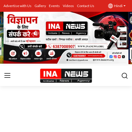
Advertise with Us
Gallery
Events
Videos
Contact Us
Hindi
उत्तर प्रदेश
Advertise with Us
Events
राज्य
Gallery
राजनीति
Contacts
इतिहास \ साहित्य
शिक्षा\रोजगार