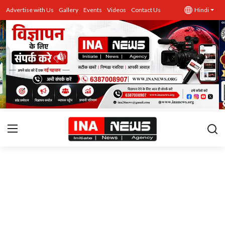
Advertise with Us
Gallery
Events
Videos
Contact Us
Hindi
उत्तर प्रदेश
Advertise with Us
Events
राज्य
Gallery
राजनीति
Contacts
इतिहास \ साहित्य
शिक्षा\रोजगार