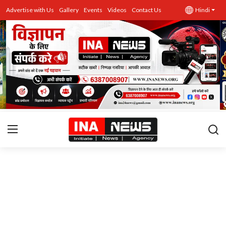
Advertise with Us
Gallery
Events
Videos
Contact Us
Hindi
उत्तर प्रदेश
Advertise with Us
Events
राज्य
Gallery
राजनीति
Contacts
इतिहास \ साहित्य
शिक्षा\रोजगार