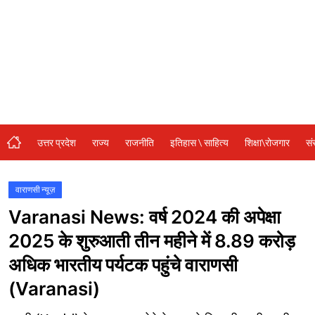
संस्कृति\धर्म
मनोरंजन
स्वास्थ्य\लाइफस्टाइल
जुर्म
विशेष स्टोरी
उत्तर प्रदेश
राज्य
राजनीति
इतिहास \ साहित्य
शिक्षा\रोजगार
सं
अजब गजब
नई दिल्ली
वाराणसी न्यूज़
Varanasi News: वर्ष 2024 की अपेक्षा
कृषि
2025 के शुरुआती तीन महीने में 8.89 करोड़
टेक्नोलॉजी / बिजनेस
अधिक भारतीय पर्यटक पहुंचे वाराणसी
खेल
(Varanasi)
वायरल न्यूज़