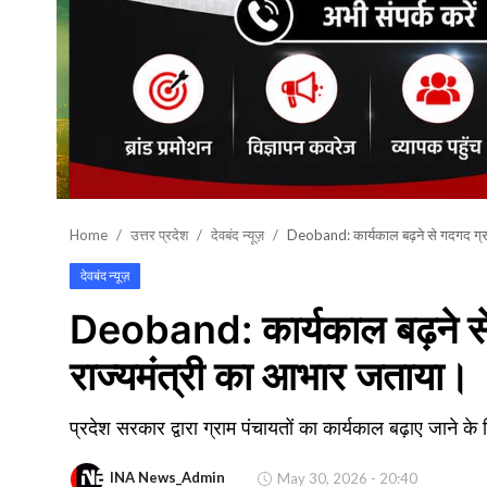
शिक्षा\रोजगार
संस्कृति\धर्म
मनोरंजन
स्वास्थ्य\लाइफस्टाइल
जुर्म
Home
उत्तर प्रदेश
देवबंद न्यूज़
Deoband: कार्यकाल बढ़ने से गदगद ग्रा
विशेष स्टोरी
देवबंद न्यूज़
Deoband: कार्यकाल बढ़ने से 
अजब गजब
राज्यमंत्री का आभार जताया।
नई दिल्ली
कृषि
प्रदेश सरकार द्वारा ग्राम पंचायतों का कार्यकाल बढ़ाए जाने के नि
टेक्नोलॉजी / बिजनेस
INA News_Admin
May 30, 2026 - 20:40