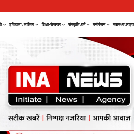
ति
इतिहास \ साहित्य
शिक्षा\रोजगार
संस्कृति\धर्म
मनोरंजन
स्वास्थ्य\लाइ