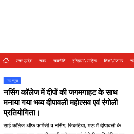
संस्कृति\धर्म
मनोरंजन
स्वास्थ्य\लाइफस्टाइल
जुर्म
विशेष स्टोरी
उत्तर प्रदेश
राज्य
राजनीति
इतिहास \ साहित्य
शिक्षा\रोजगार
सं
अजब गजब
कृषि
मऊ न्यूज़
नर्सिग कॉलेज में दीपों की जगमगाहट के साथ
नई दिल्ली
मनाया गया भव्य दीपावली महोत्सव एवं रंगोली
टेक्नोलॉजी / बिजनेस
प्रतियोगिता।
खेल
साई कॉलेज ऑफ फार्मेसी व नर्सिग, सिकटिया, मऊ में दीपावली के
वायरल न्यूज़