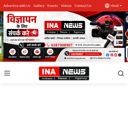
Advertise with Us
Gallery
Events
Videos
Contact Us
Hindi
उत्तर प्रदेश
Advertise with Us
Events
राज्य
Gallery
राजनीति
Contacts
इतिहास \ साहित्य
शिक्षा\रोजगार