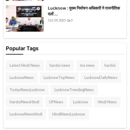
Lucknow : मुख्य निर्वाचन अधिकारी ने राजनीतिक
दलों ...
Oct 29, 2025
0
Popular Tags
Latest Hindi News
hardoi news
ina news
hardoi
LucknowNews
LucknowTopNews
LucknowDailyNews
TodayNewsLucknow
LucknowTrendingNews
HardoiNewsHindi
UPNews
Lucknow
Hindi News
LucknowNewsHindi
HindiNewsLucknow