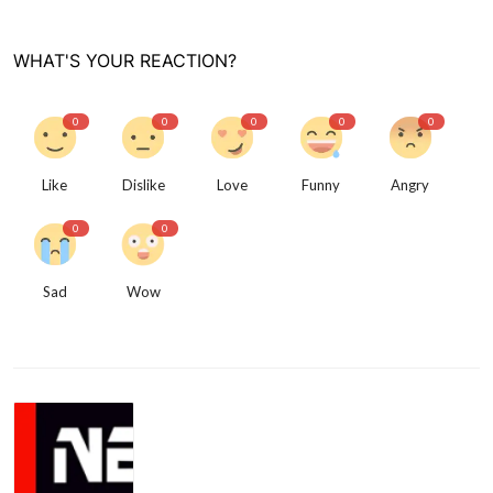
WHAT'S YOUR REACTION?
0
0
0
0
0
Like
Dislike
Love
Funny
Angry
0
0
Sad
Wow