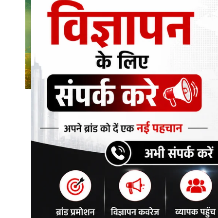
शिक्षा\रोजगार
संस्कृति\धर्म
मनोरंजन
स्वास्थ्य\लाइफस्टाइल
जुर्म
विशेष स्टोरी
अजब गजब
नई दिल्ली
कृषि
टेक्नोलॉजी / बिजनेस