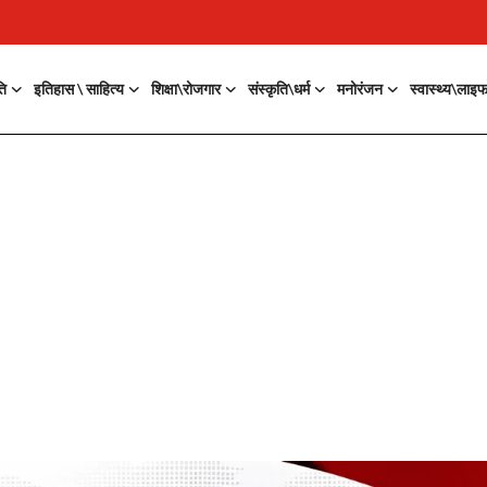
ति
इतिहास \ साहित्य
शिक्षा\रोजगार
संस्कृति\धर्म
मनोरंजन
स्वास्थ्य\लाइ