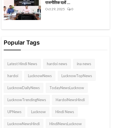
राजनीतिक दलों ...
Oct 29, 2025
0
Popular Tags
Latest Hindi News
hardoi news
ina news
hardoi
LucknowNews
LucknowTopNews
LucknowDailyNews
TodayNewsLucknow
LucknowTrendingNews
HardoiNewsHindi
UPNews
Lucknow
Hindi News
LucknowNewsHindi
HindiNewsLucknow