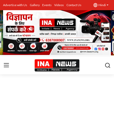
Advertise with Us
Gallery
Events
Videos
Contact Us
Hindi
उत्तर प्रदेश
Advertise with Us
Events
राज्य
Gallery
राजनीति
Contacts
इतिहास \ साहित्य
शिक्षा\रोजगार