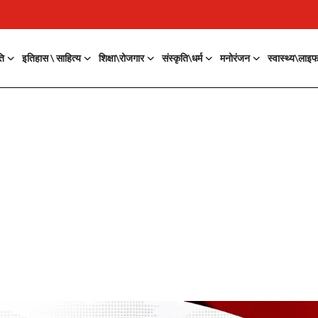
ति
इतिहास \ साहित्य
शिक्षा\रोजगार
संस्कृति\धर्म
मनोरंजन
स्वास्थ्य\लाइ