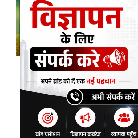
शिक्षा\रोजगार
संस्कृति\धर्म
मनोरंजन
स्वास्थ्य\लाइफस्टाइल
जुर्म
विशेष स्टोरी
अजब गजब
कृषि
नई दिल्ली
टेक्नोलॉजी / बिजनेस