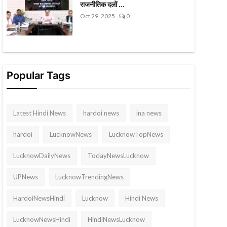
राजनीतिक दलों ...
Oct 29, 2025
0
Popular Tags
Latest Hindi News
hardoi news
ina news
hardoi
LucknowNews
LucknowTopNews
LucknowDailyNews
TodayNewsLucknow
UPNews
LucknowTrendingNews
HardoiNewsHindi
Lucknow
Hindi News
LucknowNewsHindi
HindiNewsLucknow