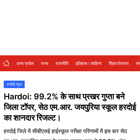
संस्कृति\धर्म
मनोरंजन
स्वास्थ्य\लाइफस्टाइल
जुर्म
विशेष स्टोरी
उत्तर प्रदेश
राज्य
राजनीति
इतिहास \ साहित्य
शिक्षा\रोजगार
सं
अजब गजब
कृषि
हरदोई न्यूज़
Hardoi: 99.2% के साथ प्रखर गुप्ता बने
नई दिल्ली
जिला टॉपर, सेठ एम.आर. जयपुरिया स्कूल हरदोई
टेक्नोलॉजी / बिजनेस
का शानदार रिजल्ट।
खेल
हरदोई जिले में सीबीएसई हाईस्कूल परीक्षा परिणामों में इस बार सेठ
वायरल न्यूज़