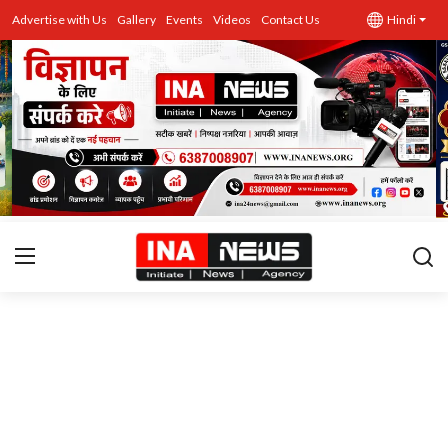
Advertise with Us
Gallery
Events
Videos
Contact Us
Hindi
उत्तर प्रदेश
Advertise with Us
Events
राज्य
Gallery
राजनीति
Contacts
इतिहास \ साहित्य
शिक्षा\रोजगार