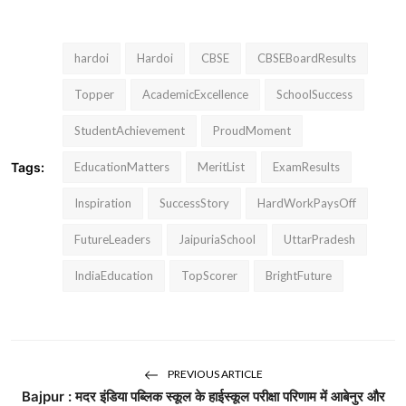
hardoi
Hardoi
CBSE
CBSEBoardResults
Topper
AcademicExcellence
SchoolSuccess
StudentAchievement
ProudMoment
Tags:
EducationMatters
MeritList
ExamResults
Inspiration
SuccessStory
HardWorkPaysOff
FutureLeaders
JaipuriaSchool
UttarPradesh
IndiaEducation
TopScorer
BrightFuture
PREVIOUS ARTICLE
Bajpur : मदर इंडिया पब्लिक स्कूल के हाईस्कूल परीक्षा परिणाम में आबेनुर और