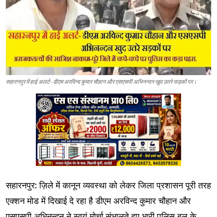
सहारनपुर में हाई अलर्ट- डीएम अरविन्द कुमार चौहान और एसएसपी अभिनन्दन खुद उतरे सड़कों पर।
सहारनपुर: ज़िले में कानून व्यवस्था को लेकर जिला प्रशासन पूरी तरह
एक्शन मोड में दिखाई दे रहा है डीएम अरविन्द कुमार चौहान और
एसएसपी अभिनन्दन ने स्वयं मोर्चा संभालते हुए भारी पुलिस बल के