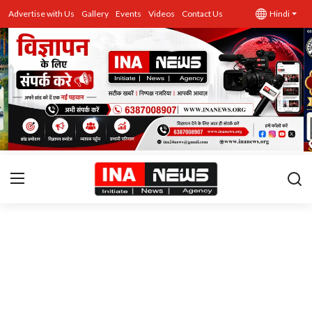
Advertise with Us
Gallery
Events
Videos
Contact Us
Hindi
उत्तर प्रदेश
Advertise with Us
Events
राज्य
Gallery
राजनीति
Contacts
इतिहास \ साहित्य
शिक्षा\रोजगार