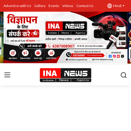
Advertise with Us
Gallery
Events
Videos
Contact Us
Hindi
उत्तर प्रदेश
Advertise with Us
Events
राज्य
Gallery
राजनीति
Contacts
इतिहास \ साहित्य
शिक्षा\रोजगार