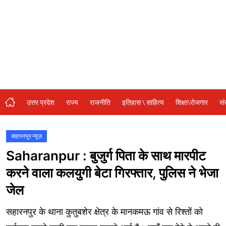
संस्कृति\धर्म
मनोरंजन
स्वास्थ्य\लाइफस्टाइल
जुर्म
विशेष स्टोरी
उत्तर प्रदेश
राज्य
राजनीति
इतिहास \ साहित्य
शिक्षा\रोजगार
सं
अजब गजब
कृषि
सहारनपुर न्यूज़
Saharanpur : बुजुर्ग पिता के साथ मारपीट
नई दिल्ली
करने वाला कलयुगी बेटा गिरफ्तार, पुलिस ने भेजा
टेक्नोलॉजी / बिजनेस
जेल
खेल
सहारनपुर के थाना कुतुबशेर क्षेत्र के मानकमऊ गांव से रिश्तों को
वायरल न्यूज़