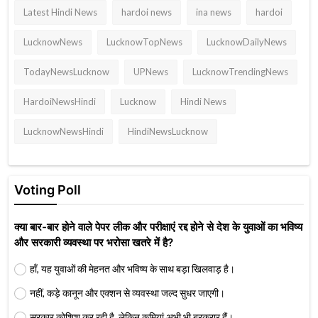
Latest Hindi News
hardoi news
ina news
hardoi
LucknowNews
LucknowTopNews
LucknowDailyNews
TodayNewsLucknow
UPNews
LucknowTrendingNews
HardoiNewsHindi
Lucknow
Hindi News
LucknowNewsHindi
HindiNewsLucknow
Voting Poll
क्या बार-बार होने वाले पेपर लीक और परीक्षाएं रद्द होने से देश के युवाओं का भविष्य
और सरकारी व्यवस्था पर भरोसा खतरे में है?
हाँ, यह युवाओं की मेहनत और भविष्य के साथ बड़ा खिलवाड़ है।
नहीं, कड़े कानून और एक्शन से व्यवस्था जल्द सुधर जाएगी।
सरकार कोशिश कर रही है, लेकिन कमियां अभी भी बरकरार हैं।