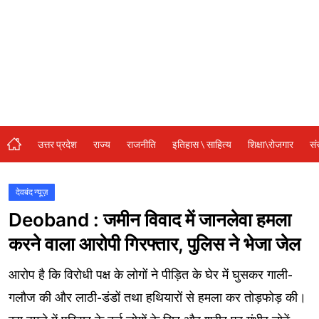
संस्कृति\धर्म
मनोरंजन
स्वास्थ्य\लाइफस्टाइल
जुर्म
विशेष स्टोरी
उत्तर प्रदेश
राज्य
राजनीति
इतिहास \ साहित्य
शिक्षा\रोजगार
सं
अजब गजब
कृषि
देवबंद न्यूज़
Deoband : जमीन विवाद में जानलेवा हमला
नई दिल्ली
करने वाला आरोपी गिरफ्तार, पुलिस ने भेजा जेल
टेक्नोलॉजी / बिजनेस
आरोप है कि विरोधी पक्ष के लोगों ने पीड़ित के घेर में घुसकर गाली-
खेल
गलौज की और लाठी-डंडों तथा हथियारों से हमला कर तोड़फोड़ की।
वायरल न्यूज़