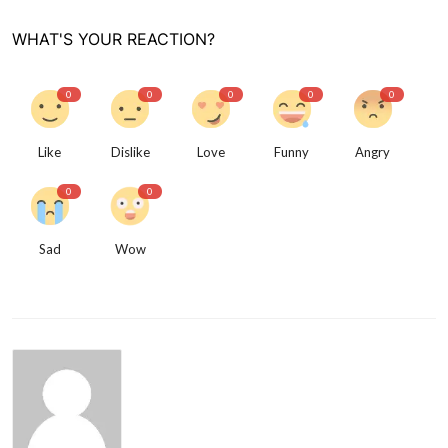
WHAT'S YOUR REACTION?
0
0
0
0
0
Like
Dislike
Love
Funny
Angry
0
0
Sad
Wow