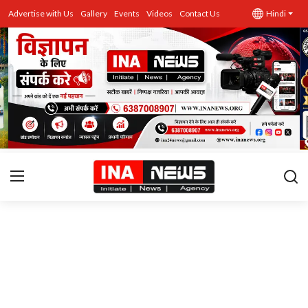
Advertise with Us
Gallery
Events
Videos
Contact Us
Hindi
उत्तर प्रदेश
Advertise with Us
Events
राज्य
Gallery
राजनीति
Contacts
इतिहास \ साहित्य
शिक्षा\रोजगार