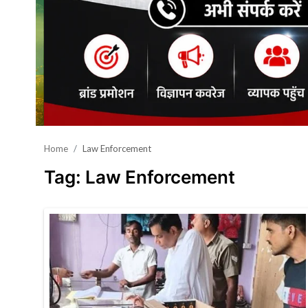
शिक्षा\रोजगार
संस्कृति\धर्म
मनोरंजन
स्वास्थ्य\लाइफस्टाइल
जुर्म
Home
Law Enforcement
विशेष स्टोरी
Tag: Law Enforcement
अजब गजब
कृषि
नई दिल्ली
टेक्नोलॉजी / बिजनेस