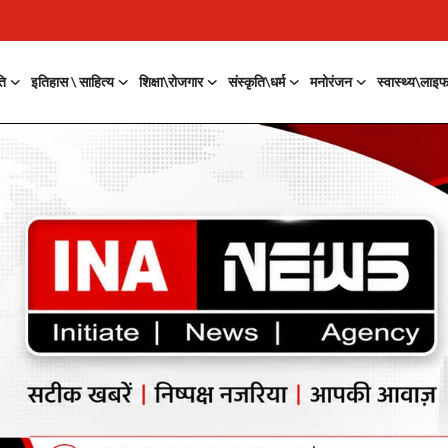
ति
इतिहास \ साहित्य
शिक्षा\रोजगार
संस्कृति\धर्म
मनोरंजन
स्वास्थ्य\लाइ