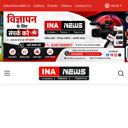
Advertise with Us
Gallery
Events
Videos
Contact Us
Hindi
उत्तर प्रदेश
Advertise with Us
Events
राज्य
Gallery
राजनीति
Contacts
इतिहास \ साहित्य
शिक्षा\रोजगार