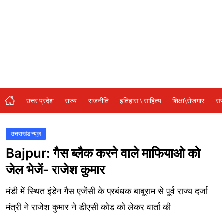
संस्कृति\धर्म
मनोरंजन
स्वास्थ्य\लाइफस्टाइल
जुर्म
विशेष स्टोरी
उत्तर प्रदेश
राज्य
राजनीति
इतिहास \ साहित्य
शिक्षा\रोजगार
सं
अजब गजब
नई दिल्ली
उत्तराखंड न्यूज़
Bajpur: गैस ब्लैक करने वाले माफियाओ को
कृषि
जेल भेजें- राजेश कुमार
टेक्नोलॉजी / बिजनेस
मंडी में स्थित इंडेन गैस एजेंसी के प्रबंधक बाबूराम से पूर्व राज्य दर्जा
खेल
मंत्री ने राजेश कुमार ने डीएसी कोड को लेकर वार्ता की
वायरल न्यूज़