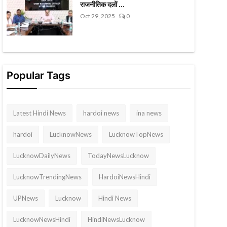
राजनीतिक दलों ...
Oct 29, 2025
0
Popular Tags
Latest Hindi News
hardoi news
ina news
hardoi
LucknowNews
LucknowTopNews
LucknowDailyNews
TodayNewsLucknow
LucknowTrendingNews
HardoiNewsHindi
UPNews
Lucknow
Hindi News
LucknowNewsHindi
HindiNewsLucknow