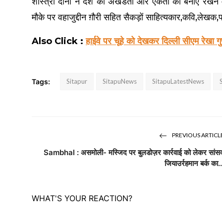
शास्त्री दोनों ने देश की अखंडता और एकता को बनाए रखने म
मौके पर वहाजुद्दीन ग़ौरी सहित सैकड़ों साहित्यकार,कवि,लेखक,
Also Click :
हाईवे पर चूहे को देखकर दिल्ली सीएम रेखा गुप्त
Tags:
Sitapur
SitapuNews
SitapuLatestNews
PREVIOUS ARTICL
Sambhal : असमोली- मस्जिद पर बुलडोज़र कार्रवाई को लेकर सांस
जियाउर्रहमान बर्क का..
WHAT'S YOUR REACTION?