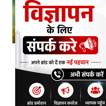
शिक्षा\रोजगार
संस्कृति\धर्म
मनोरंजन
स्वास्थ्य\लाइफस्टाइल
जुर्म
विशेष स्टोरी
अजब गजब
नई दिल्ली
कृषि
टेक्नोलॉजी / बिजनेस