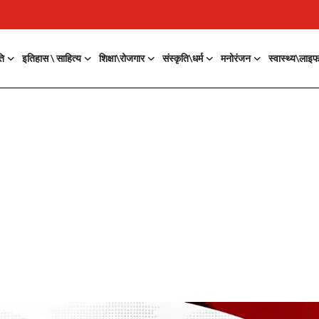
ति
इतिहास \ साहित्य
शिक्षा\रोजगार
संस्कृति\धर्म
मनोरंजन
स्वास्थ्य\लाइ