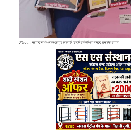
Sitapur : महात्मा गांधी- लाल बहादुर शास्त्री जयंती संगोष्ठी एवं सम्मान समारोह संपन्न