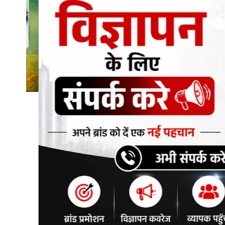
शिक्षा\रोजगार
संस्कृति\धर्म
मनोरंजन
स्वास्थ्य\लाइफस्टाइल
जुर्म
विशेष स्टोरी
अजब गजब
कृषि
नई दिल्ली
टेक्नोलॉजी / बिजनेस