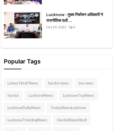
Lucknow : मुख्य निर्वाचन अधिकारी ने
राजनीतिक दलों ...
Oct 29, 2025
0
Popular Tags
Latest Hindi News
hardoi news
ina news
hardoi
LucknowNews
LucknowTopNews
LucknowDailyNews
TodayNewsLucknow
LucknowTrendingNews
HardoiNewsHindi