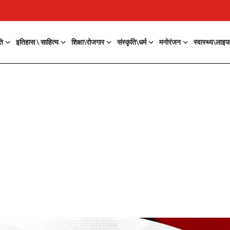
ति
इतिहास \ साहित्य
शिक्षा\रोजगार
संस्कृति\धर्म
मनोरंजन
स्वास्थ्य\लाइ