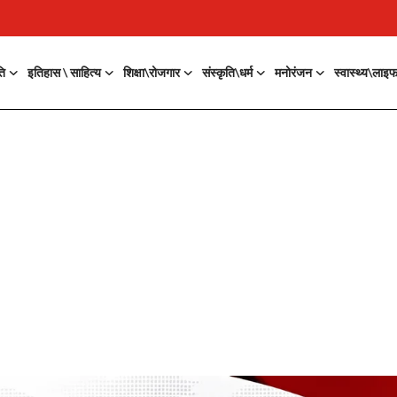
ति
इतिहास \ साहित्य
शिक्षा\रोजगार
संस्कृति\धर्म
मनोरंजन
स्वास्थ्य\लाइ