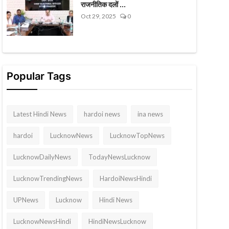
राजनीतिक दलों ...
Oct 29, 2025
0
Popular Tags
Latest Hindi News
hardoi news
ina news
hardoi
LucknowNews
LucknowTopNews
LucknowDailyNews
TodayNewsLucknow
LucknowTrendingNews
HardoiNewsHindi
UPNews
Lucknow
Hindi News
LucknowNewsHindi
HindiNewsLucknow