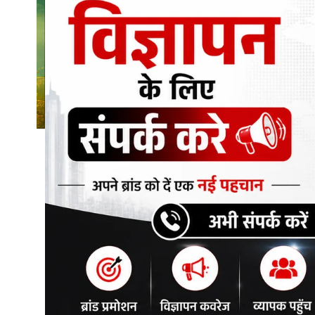
शिक्षा\रोजगार
संस्कृति\धर्म
मनोरंजन
स्वास्थ्य\लाइफस्टाइल
जुर्म
विशेष स्टोरी
अजब गजब
नई दिल्ली
कृषि
टेक्नोलॉजी / बिजनेस