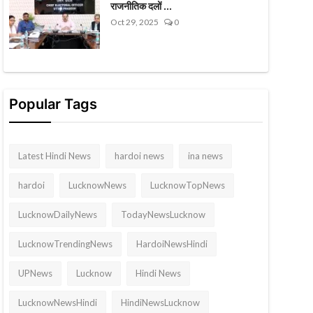
राजनीतिक दलों ...
Oct 29, 2025
0
Popular Tags
Latest Hindi News
hardoi news
ina news
hardoi
LucknowNews
LucknowTopNews
LucknowDailyNews
TodayNewsLucknow
LucknowTrendingNews
HardoiNewsHindi
UPNews
Lucknow
Hindi News
LucknowNewsHindi
HindiNewsLucknow