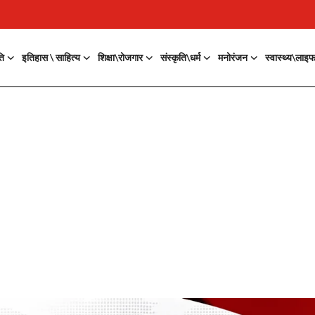
ति
इतिहास \ साहित्य
शिक्षा\रोजगार
संस्कृति\धर्म
मनोरंजन
स्वास्थ्य\लाइ