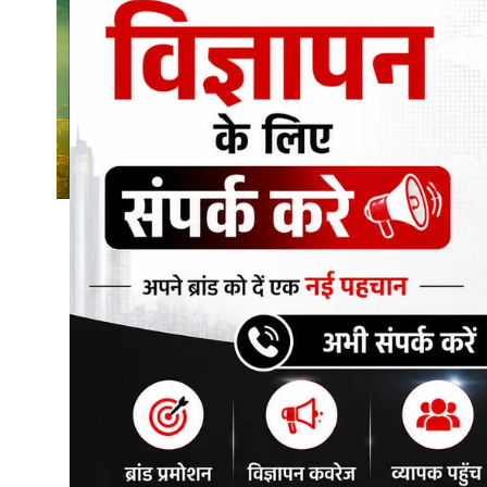
शिक्षा\रोजगार
संस्कृति\धर्म
मनोरंजन
स्वास्थ्य\लाइफस्टाइल
जुर्म
विशेष स्टोरी
अजब गजब
नई दिल्ली
कृषि
टेक्नोलॉजी / बिजनेस