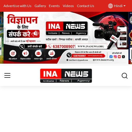
Advertise with Us
Gallery
Events
Videos
Contact Us
Hindi
उत्तर प्रदेश
Advertise with Us
Events
राज्य
Gallery
राजनीति
Contacts
इतिहास \ साहित्य
शिक्षा\रोजगार