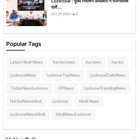
Lucknow : मुख्य निर्वाचन अधिकारी ने राजनीतिक
दलों ...
Oct 29, 2025
0
Popular Tags
Latest Hindi News
hardoi news
ina news
hardoi
LucknowNews
LucknowTopNews
LucknowDailyNews
TodayNewsLucknow
UPNews
LucknowTrendingNews
HardoiNewsHindi
Lucknow
Hindi News
LucknowNewsHindi
HindiNewsLucknow