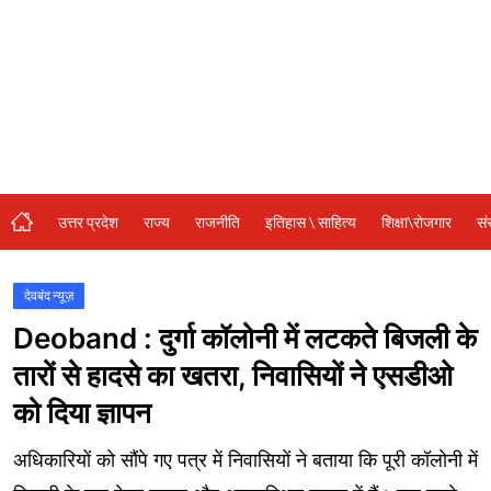
संस्कृति\धर्म
मनोरंजन
स्वास्थ्य\लाइफस्टाइल
जुर्म
विशेष स्टोरी
उत्तर प्रदेश
राज्य
राजनीति
इतिहास \ साहित्य
शिक्षा\रोजगार
सं
अजब गजब
नई दिल्ली
देवबंद न्यूज़
Deoband : दुर्गा कॉलोनी में लटकते बिजली के
कृषि
तारों से हादसे का खतरा, निवासियों ने एसडीओ
टेक्नोलॉजी / बिजनेस
को दिया ज्ञापन
खेल
अधिकारियों को सौंपे गए पत्र में निवासियों ने बताया कि पूरी कॉलोनी में
वायरल न्यूज़