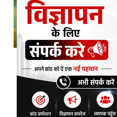
शिक्षा\रोजगार
संस्कृति\धर्म
मनोरंजन
स्वास्थ्य\लाइफस्टाइल
जुर्म
विशेष स्टोरी
अजब गजब
कृषि
नई दिल्ली
टेक्नोलॉजी / बिजनेस