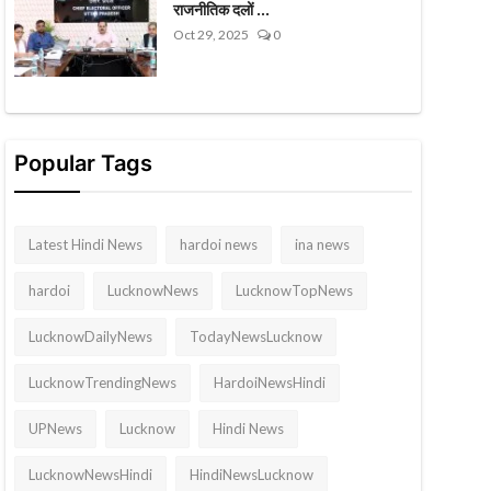
राजनीतिक दलों ...
Oct 29, 2025
0
Popular Tags
Latest Hindi News
hardoi news
ina news
hardoi
LucknowNews
LucknowTopNews
LucknowDailyNews
TodayNewsLucknow
LucknowTrendingNews
HardoiNewsHindi
UPNews
Lucknow
Hindi News
LucknowNewsHindi
HindiNewsLucknow