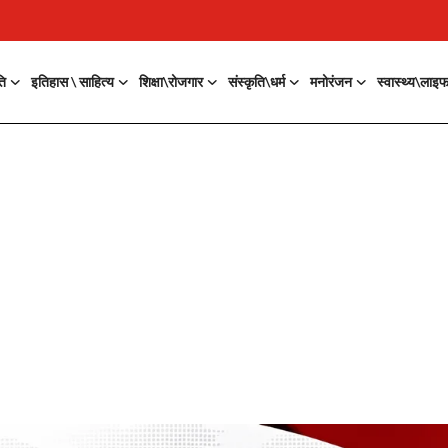
ति
इतिहास \ साहित्य
शिक्षा\रोजगार
संस्कृति\धर्म
मनोरंजन
स्वास्थ्य\लाइ