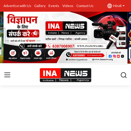
Advertise with Us
Gallery
Events
Videos
Contact Us
Hindi
उत्तर प्रदेश
Advertise with Us
Events
राज्य
Gallery
राजनीति
Contacts
इतिहास \ साहित्य
शिक्षा\रोजगार