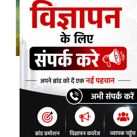
शिक्षा\रोजगार
संस्कृति\धर्म
मनोरंजन
स्वास्थ्य\लाइफस्टाइल
जुर्म
विशेष स्टोरी
अजब गजब
नई दिल्ली
कृषि
टेक्नोलॉजी / बिजनेस