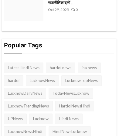
राजनीतिक दलों ...
Oct 29, 2025
0
Popular Tags
Latest Hindi News
hardoi news
ina news
hardoi
LucknowNews
LucknowTopNews
LucknowDailyNews
TodayNewsLucknow
LucknowTrendingNews
HardoiNewsHindi
UPNews
Lucknow
Hindi News
LucknowNewsHindi
HindiNewsLucknow