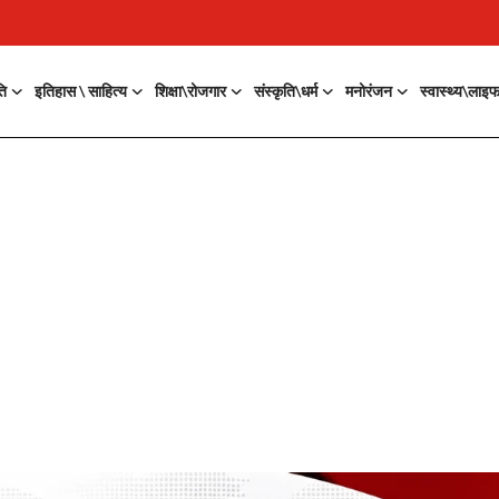
ति
इतिहास \ साहित्य
शिक्षा\रोजगार
संस्कृति\धर्म
मनोरंजन
स्वास्थ्य\लाइ