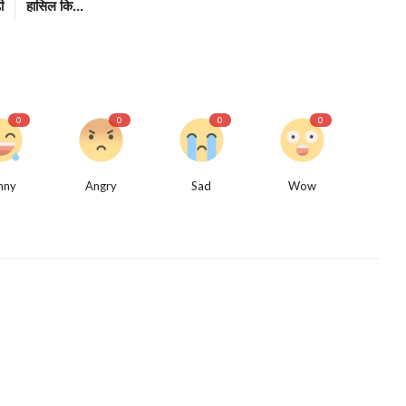
ी
हासिल कि...
0
0
0
0
nny
Angry
Sad
Wow