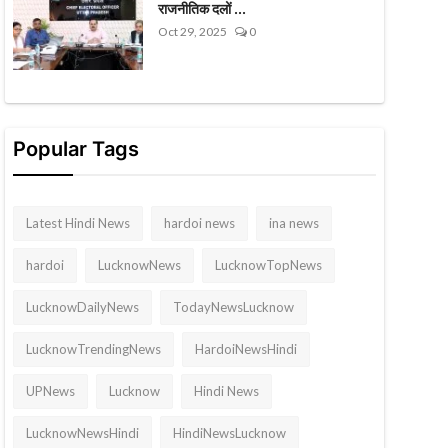
राजनीतिक दलों ...
Oct 29, 2025
0
Popular Tags
Latest Hindi News
hardoi news
ina news
hardoi
LucknowNews
LucknowTopNews
LucknowDailyNews
TodayNewsLucknow
LucknowTrendingNews
HardoiNewsHindi
UPNews
Lucknow
Hindi News
LucknowNewsHindi
HindiNewsLucknow