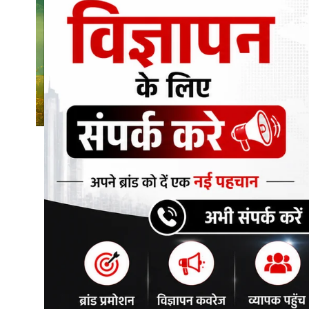
शिक्षा\रोजगार
संस्कृति\धर्म
मनोरंजन
स्वास्थ्य\लाइफस्टाइल
जुर्म
विशेष स्टोरी
अजब गजब
कृषि
नई दिल्ली
टेक्नोलॉजी / बिजनेस