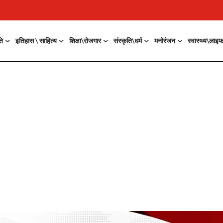
ति
इतिहास \ साहित्य
शिक्षा\रोजगार
संस्कृति\धर्म
मनोरंजन
स्वास्थ्य\लाइ