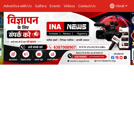
Advertise with Us
Gallery
Events
Videos
Contact Us
Hindi
उत्तर प्रदेश
Advertise with Us
Events
राज्य
Gallery
राजनीति
Contacts
इतिहास \ साहित्य
शिक्षा\रोजगार