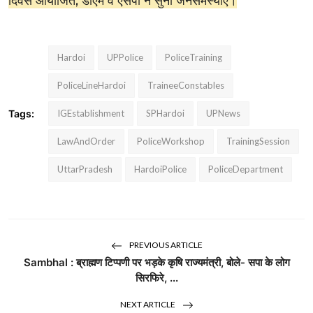
दिवस आयोजित, डीएम व एसपी ने सुनीं जनसमस्याएं।
Hardoi
UPPolice
PoliceTraining
PoliceLineHardoi
TraineeConstables
Tags:
IGEstablishment
SPHardoi
UPNews
LawAndOrder
PoliceWorkshop
TrainingSession
UttarPradesh
HardoiPolice
PoliceDepartment
PREVIOUS ARTICLE
Sambhal : ब्राह्मण टिप्पणी पर भड़के कृषि राज्यमंत्री, बोले- सपा के लोग
सिरफिरे, ...
NEXT ARTICLE