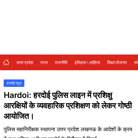
संस्कृति\धर्म
मनोरंजन
स्वास्थ्य\लाइफस्टाइल
जुर्म
विशेष स्टोरी
उत्तर प्रदेश
राज्य
राजनीति
इतिहास \ साहित्य
शिक्षा\रोजगार
सं
अजब गजब
कृषि
हरदोई न्यूज़
Hardoi: हरदोई पुलिस लाइन में प्रशिक्षु
नई दिल्ली
आरक्षियों के व्यवहारिक प्रशिक्षण को लेकर गोष्ठी
टेक्नोलॉजी / बिजनेस
आयोजित।
खेल
पुलिस महानिरीक्षक स्थापना उत्तर प्रदेश लखनऊ के आदेशों के क्रम
वायरल न्यूज़