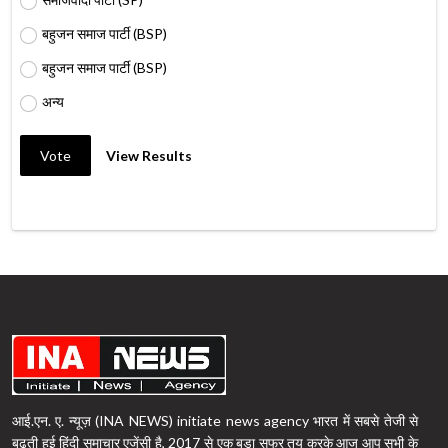
बहुजन समाज पार्टी (BSP)
बहुजन समाज पार्टी (BSP)
अन्य
Vote
View Results
आई.एन. ए. न्यूज़ (INA NEWS) initiate news agency भारत में सबसे तेजी से
बढ़ती हुई हिंदी समाचार एजेंसी है, 2017 से एक बड़ा सफर तय करके आज आप सभी के