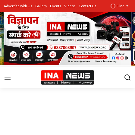
Advertise with Us
Gallery
Events
Videos
Contact Us
Hindi
उत्तर प्रदेश
Advertise with Us
Events
राज्य
Gallery
राजनीति
Contacts
इतिहास \ साहित्य
शिक्षा\रोजगार