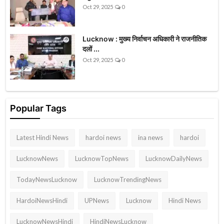
Oct 29, 2025
0
Lucknow : मुख्य निर्वाचन अधिकारी ने राजनीतिक
दलों ...
Oct 29, 2025
0
Popular Tags
Latest Hindi News
hardoi news
ina news
hardoi
LucknowNews
LucknowTopNews
LucknowDailyNews
TodayNewsLucknow
LucknowTrendingNews
HardoiNewsHindi
UPNews
Lucknow
Hindi News
LucknowNewsHindi
HindiNewsLucknow