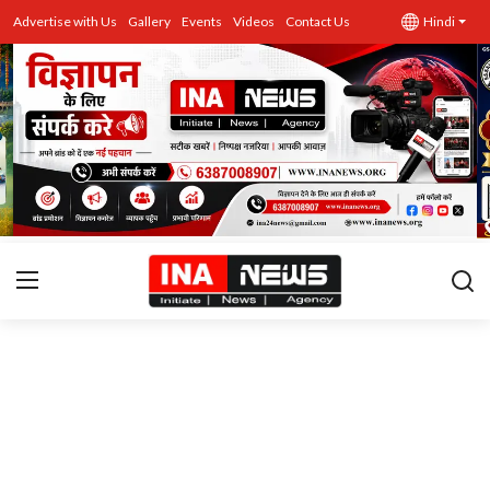
Advertise with Us
Gallery
Events
Videos
Contact Us
Hindi
उत्तर प्रदेश
Advertise with Us
Events
राज्य
Gallery
राजनीति
Contacts
इतिहास \ साहित्य
शिक्षा\रोजगार