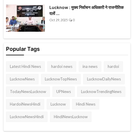
Lucknow : मुख्य निर्वाचन अधिकारी ने राजनीतिक
दलों ...
Oct 29, 2025
0
Popular Tags
Latest Hindi News
hardoi news
ina news
hardoi
LucknowNews
LucknowTopNews
LucknowDailyNews
TodayNewsLucknow
UPNews
LucknowTrendingNews
HardoiNewsHindi
Lucknow
Hindi News
LucknowNewsHindi
HindiNewsLucknow