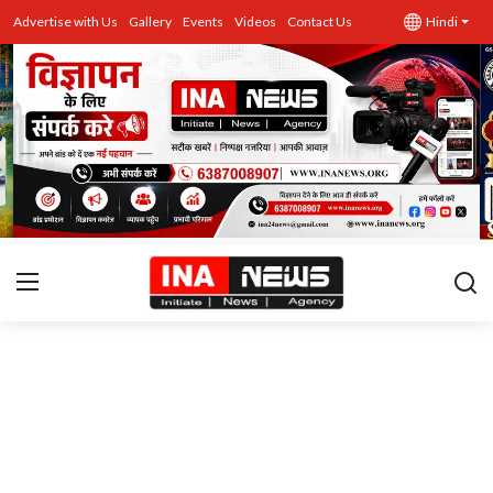
Advertise with Us
Gallery
Events
Videos
Contact Us
Hindi
उत्तर प्रदेश
Advertise with Us
Events
राज्य
Gallery
राजनीति
Contacts
इतिहास \ साहित्य
शिक्षा\रोजगार