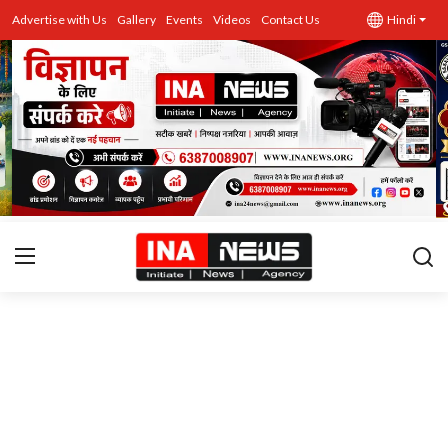
Advertise with Us
Gallery
Events
Videos
Contact Us
Hindi
उत्तर प्रदेश
Advertise with Us
Events
राज्य
Gallery
राजनीति
Contacts
इतिहास \ साहित्य
शिक्षा\रोजगार