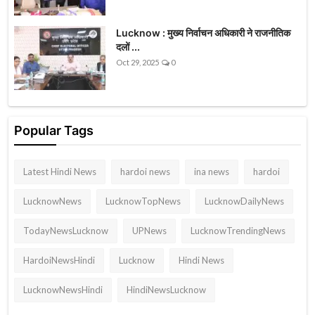
Lucknow : मुख्य निर्वाचन अधिकारी ने राजनीतिक
दलों ...
Oct 29, 2025
0
Popular Tags
Latest Hindi News
hardoi news
ina news
hardoi
LucknowNews
LucknowTopNews
LucknowDailyNews
TodayNewsLucknow
UPNews
LucknowTrendingNews
HardoiNewsHindi
Lucknow
Hindi News
LucknowNewsHindi
HindiNewsLucknow