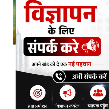
शिक्षा\रोजगार
संस्कृति\धर्म
मनोरंजन
स्वास्थ्य\लाइफस्टाइल
जुर्म
विशेष स्टोरी
अजब गजब
कृषि
नई दिल्ली
टेक्नोलॉजी / बिजनेस