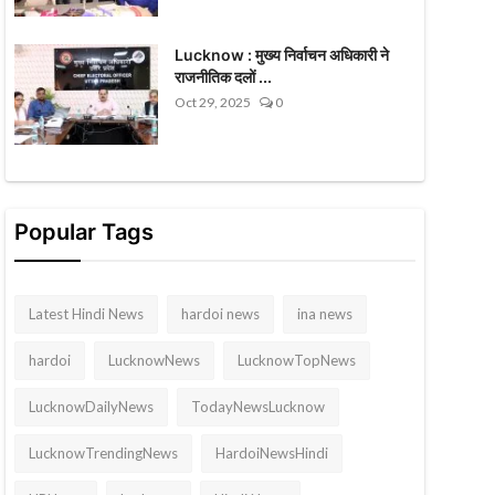
Lucknow : मुख्य निर्वाचन अधिकारी ने
राजनीतिक दलों ...
Oct 29, 2025
0
Popular Tags
Latest Hindi News
hardoi news
ina news
hardoi
LucknowNews
LucknowTopNews
LucknowDailyNews
TodayNewsLucknow
LucknowTrendingNews
HardoiNewsHindi