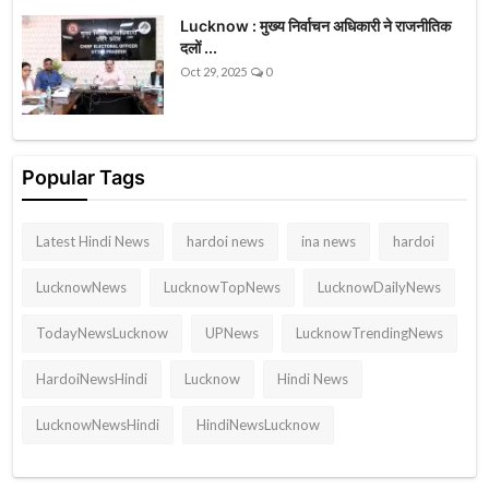
Lucknow : मुख्य निर्वाचन अधिकारी ने राजनीतिक
दलों ...
Oct 29, 2025
0
Popular Tags
Latest Hindi News
hardoi news
ina news
hardoi
LucknowNews
LucknowTopNews
LucknowDailyNews
TodayNewsLucknow
UPNews
LucknowTrendingNews
HardoiNewsHindi
Lucknow
Hindi News
LucknowNewsHindi
HindiNewsLucknow