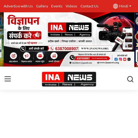
Advertise with Us
Gallery
Events
Videos
Contact Us
Hindi
उत्तर प्रदेश
Advertise with Us
Events
राज्य
Gallery
राजनीति
Contacts
इतिहास \ साहित्य
शिक्षा\रोजगार