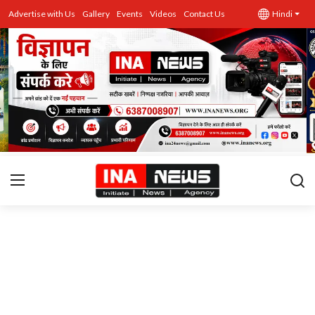
Advertise with Us
Gallery
Events
Videos
Contact Us
Hindi
उत्तर प्रदेश
Advertise with Us
Events
राज्य
Gallery
राजनीति
Contacts
इतिहास \ साहित्य
शिक्षा\रोजगार