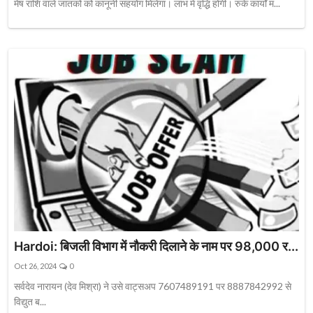
मेष राशि वाले जातकों को कानूनी सहयोग मिलेगा। लाभ में वृद्धि होगी। रुके कार्यों म...
Hardoi: बिजली विभाग में नौकरी दिलाने के नाम पर 98,000 र...
Oct 26, 2024
0
सर्वदेव नारायन (देव मिश्रा) ने उसे वाट्सअप 7607489191 पर 8887842992 से
विद्युत ब...