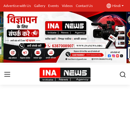
Advertise with Us
Gallery
Events
Videos
Contact Us
Hindi
उत्तर प्रदेश
Advertise with Us
Events
राज्य
Gallery
राजनीति
Contacts
इतिहास \ साहित्य
शिक्षा\रोजगार