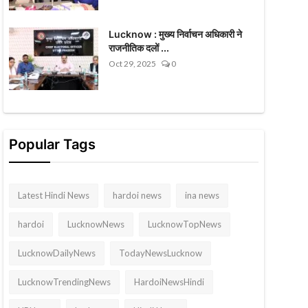
Lucknow : मुख्य निर्वाचन अधिकारी ने
राजनीतिक दलों ...
Oct 29, 2025
0
Popular Tags
Latest Hindi News
hardoi news
ina news
hardoi
LucknowNews
LucknowTopNews
LucknowDailyNews
TodayNewsLucknow
LucknowTrendingNews
HardoiNewsHindi