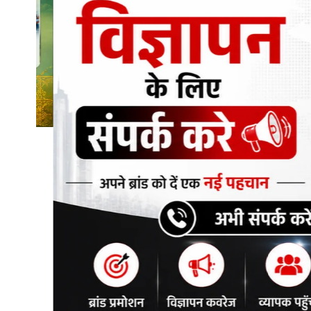
शिक्षा\रोजगार
संस्कृति\धर्म
मनोरंजन
स्वास्थ्य\लाइफस्टाइल
जुर्म
विशेष स्टोरी
अजब गजब
नई दिल्ली
कृषि
टेक्नोलॉजी / बिजनेस