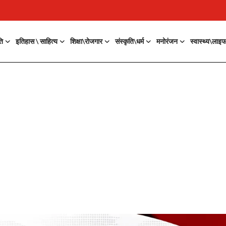
ति
इतिहास \ साहित्य
शिक्षा\रोजगार
संस्कृति\धर्म
मनोरंजन
स्वास्थ्य\लाइ