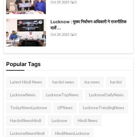
Oct 29, 2025
0
Lucknow : मुख्य निर्वाचन अधिकारी ने राजनीतिक
दलों ...
Oct 29, 2025
0
Popular Tags
Latest Hindi News
hardoi news
ina news
hardoi
LucknowNews
LucknowTopNews
LucknowDailyNews
TodayNewsLucknow
UPNews
LucknowTrendingNews
HardoiNewsHindi
Lucknow
Hindi News
LucknowNewsHindi
HindiNewsLucknow