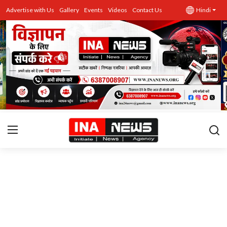
Advertise with Us
Gallery
Events
Videos
Contact Us
Hindi
उत्तर प्रदेश
Advertise with Us
Events
राज्य
Gallery
राजनीति
Contacts
इतिहास \ साहित्य
शिक्षा\रोजगार