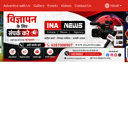
Advertise with Us
Gallery
Events
Videos
Contact Us
Hindi
उत्तर प्रदेश
Advertise with Us
Events
राज्य
Gallery
राजनीति
Contacts
इतिहास \ साहित्य
शिक्षा\रोजगार